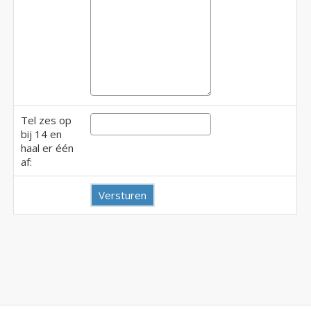
Tel zes op
bij 14 en
haal er één
af: