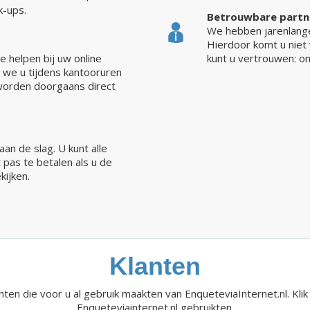
k-ups.
Betrouwbare partn
We hebben jarenlange 
Hierdoor komt u niet 
e helpen bij uw online
kunt u vertrouwen: o
n we u tijdens kantooruren
 worden doorgaans direct
an de slag. U kunt alle
 pas te betalen als u de
ijken.
Klanten
nten die voor u al gebruik maakten van EnqueteviaInternet.nl. Kli
Enqueteviainternet.nl gebruikten.