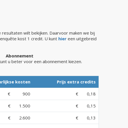
 resultaten wilt bekijken. Daarvoor maken we bij
 enquête kost 1 credit. U kunt
hier
een uitgebreid
Abonnement
 kunt u beter voor een abonnement kiezen.
arlijkse kosten
Prijs extra credits
€
900
€
0,18
€
1.500
€
0,15
€
2.600
€
0,13