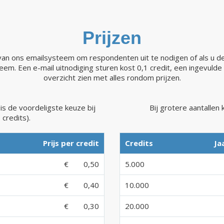
Prijzen
 van ons emailsysteem om respondenten uit te nodigen of als u de
eem. Een e-mail uitnodiging sturen kost 0,1 credit, een ingevulde
overzicht zien met alles rondom prijzen.
 is de voordeligste keuze bij
Bij grotere aantallen
 credits).
Prijs per credit
Credits
Ja
€
0,50
5.000
€
0,40
10.000
€
0,30
20.000