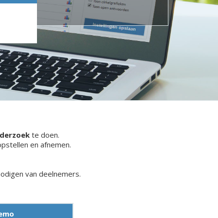
nderzoek
te doen.
opstellen en afnemen.
tnodigen van deelnemers.
demo