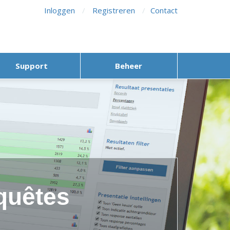
Inloggen
/
Registreren
/
Contact
Support
Beheer
quêtes