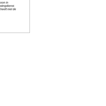
soon in
stingdienst.
heeft niet de