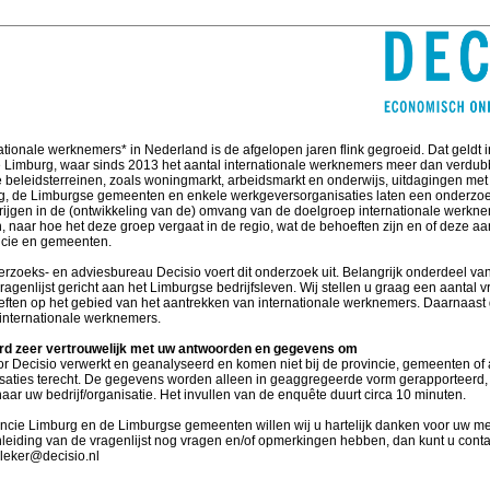
ationale werknemers* in Nederland is de afgelopen jaren flink gegroeid. Dat geldt i
e Limburg, waar sinds 2013 het aantal internationale werknemers meer dan verdubb
e beleidsterreinen, zoals woningmarkt, arbeidsmarkt en onderwijs, uitdagingen met
rg, de Limburgse gemeenten en enkele werkgeversorganisaties laten een onderzo
 krijgen in de (ontwikkeling van de) omvang van de doelgroep internationale werkn
, naar hoe het deze groep vergaat in de regio, wat de behoeften zijn en of deze aa
ncie en gemeenten.
zoeks- en adviesbureau Decisio voert dit onderzoek uit. Belangrijk onderdeel va
ragenlijst gericht aan het Limburgse bedrijfsleven. Wij stellen u graag een aantal 
ten op het gebied van het aantrekken van internationale werknemers. Daarnaast 
 internationale werknemers.
rd zeer vertrouwelijk met uw antwoorden en gegevens om
 Decisio verwerkt en geanalyseerd en komen niet bij de provincie, gemeenten of
saties terecht. De gegevens worden alleen in geaggregeerde vorm gerapporteerd, 
naar uw bedrijf/organisatie. Het invullen van de enquête duurt circa 10 minuten.
cie Limburg en de Limburgse gemeenten willen wij u hartelijk danken voor uw m
leiding van de vragenlijst nog vragen en/of opmerkingen hebben, dan kunt u con
.bleker@decisio.nl