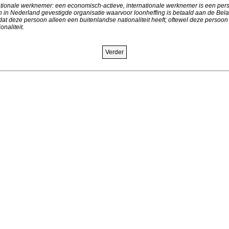
rnationale werknemer: een economisch-actieve, internationale werknemer is een per
en in Nederland gevestigde organisatie waarvoor loonheffing is betaald aan de Bela
at deze persoon alleen een buitenlandse nationaliteit heeft; oftewel deze persoon 
naliteit.
Verder