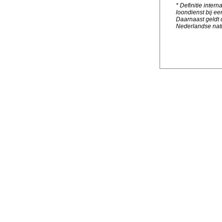
* Definitie inte
loondienst bij e
Daarnaast geldt d
Nederlandse natio