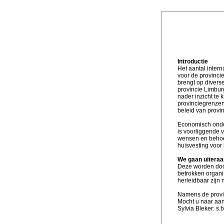
Introductie
Het aantal intern
voor de provinci
brengt op divers
provincie Limbu
nader inzicht te
provinciegrenzen
beleid van provi
Economisch onder
is voorliggende v
wensen en behoef
huisvesting voor
We gaan uiteraa
Deze worden door
betrokken organi
herleidbaar zijn 
Namens de provin
Mocht u naar aan
Sylvia Bleker: s