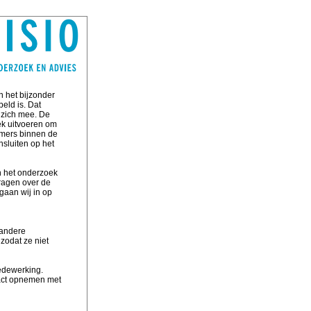
n het bijzonder
eld is. Dat
 zich mee. De
ek uitvoeren om
emers binnen de
nsluiten op het
n het onderzoek
vragen over de
gaan wij in op
 andere
zodat ze niet
edewerking.
tact opnemen met